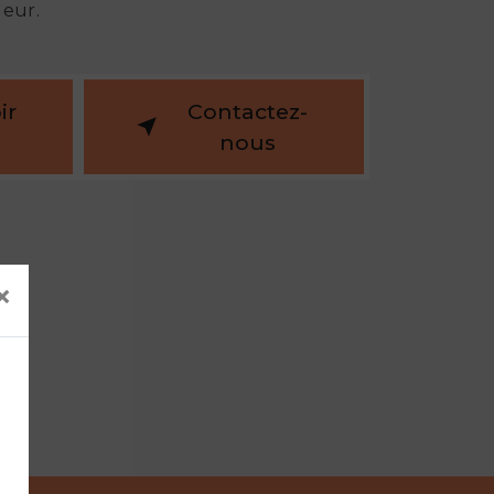
ueur.
ir
Contactez-
nous
×