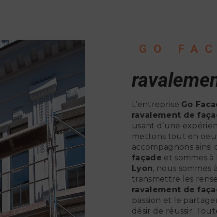
GO FA
ravalemen
L’entreprise
Go Faca
ravalement de faç
usant d’une expérienc
mettons tout en oeuv
accompagnons ainsi 
façade
et sommes à l
Lyon
, nous sommes à
transmettre les rens
ravalement de faç
passion et le partag
désir de réussir. Tout