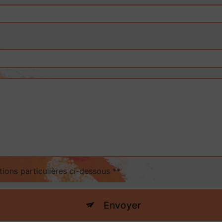
tions particulières ci-dessous **
Envoyer