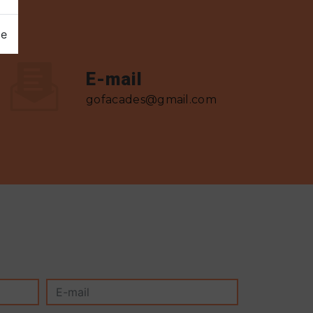
ge
E-mail
gofacades@gmail.com