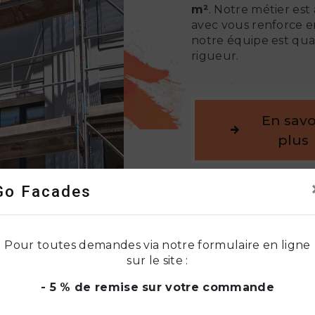
m²
. Notre métier est
avec vous renforce en
notre équipe est qual
rigueur.
En savo
plus
Go Facades
Pour toutes demandes via notre formulaire en ligne
sur le site :
- 5 % de remise sur votre commande