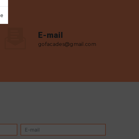
ge
E-mail
gofacades@gmail.com