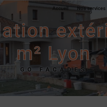
Accueil
Nos services
lation exté
m² Lyon
GO FACADES