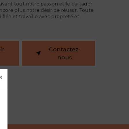
 avant tout notre passion et le partager
core plus notre désir de réussir. Toute
ifiée et travaille avec propreté et
ir
Contactez-
nous
×