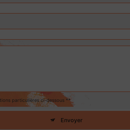
tions particulières ci-dessous **
Envoyer