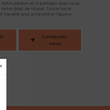
 notre passion et le partager avec vous
notre désir de réussir. Toute notre
et travaille avec propreté et rigueur.
ir
Contactez-
nous
×