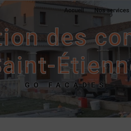
Accueil
Nos services
tion des c
aint-Étien
GO FACADES