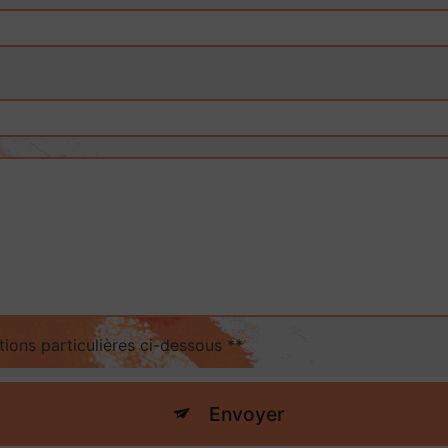
tions particulières ci-dessous **
Envoyer