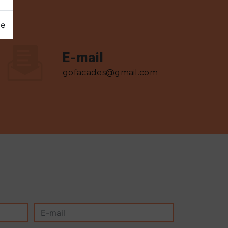
ge
E-mail
gofacades@gmail.com