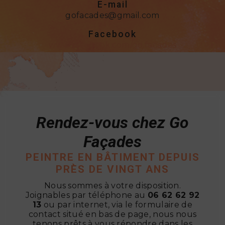
E-mail
gofacades@gmail.com
Facebook
www.facebook.com/go.facades
Rendez-vous chez Go
Façades
PEINTRE EN BÂTIMENT DEPUIS
PRÈS DE VINGT ANS
Nous sommes à votre disposition.
Joignables par téléphone au
06 62 62 92
13
ou par internet, via le formulaire de
contact situé en bas de page, nous nous
tenons prêts à vous répondre dans les