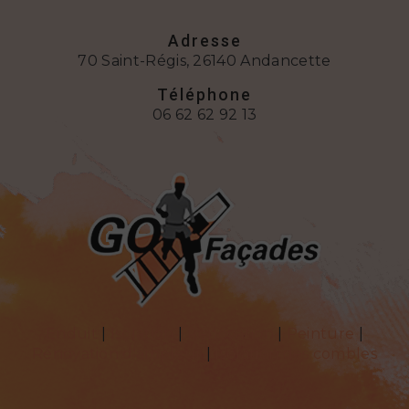
Adresse
70 Saint-Régis, 26140 Andancette
Téléphone
06 62 62 92 13
Enduit
|
Isolation
|
Rénovation
|
Peinture
|
Rénovation d'ampleur
|
Isolation des combles