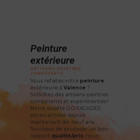
Peinture
extérieure
ARTISANS-PEINTRES
COMPÉTENTS
Vous refaites votre
peinture
extérieure à
Valence
?
Sollicitez des artisans-peintres
compétents et expérimentés !
Notre société GO FACADES
est en activité depuis
maintenant dix-neuf ans.
Soucieux de proposer un bon
rapport
qualité/prix
, nous