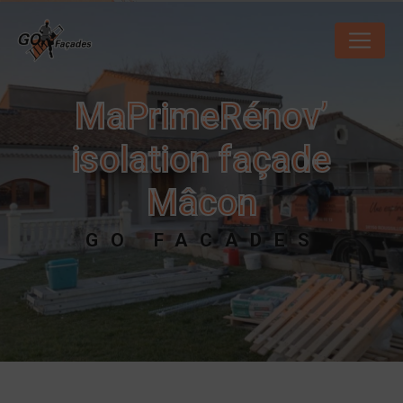
Panneau de gestion des cookies
MaPrimeRénov’
isolation façade
Mâcon
GO FACADES