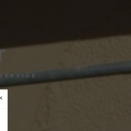
r
 SERVICE
×