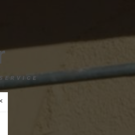
r
 SERVICE
×